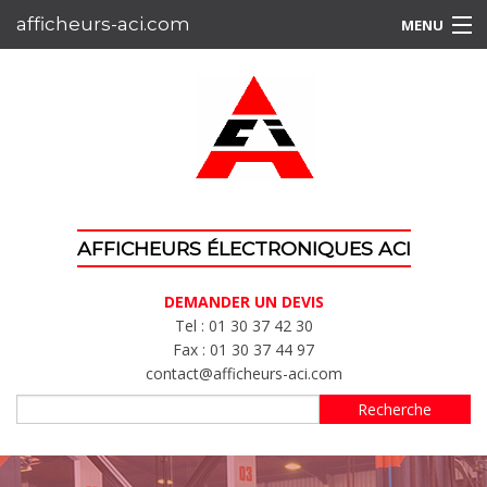
Aller au contenu principal
afficheurs-aci.com
MENU
Afficheurs
lieux publics
Afficheurs
industriel
Afficheurs
milieu sportif
AFFICHEURS ÉLECTRONIQUES ACI
Demander
DEMANDER UN DEVIS
un devis
Tel : 01 30 37 42 30
Fax : 01 30 37 44 97
Conception
Réalisations
contact@afficheurs-aci.com
Recherche
Recherche
Formulaire de recherche
L'entreprise
Le savoir-faire